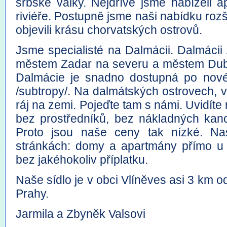
srbské války. Nejdříve jsme nabízeli
riviéře. Postupně jsme naši nabídku rozši
objevili krásu chorvatských ostrovů.
Jsme specialisté na Dalmácii. Dalmácii 
městem Zadar na severu a městem Dubr
Dalmácie je snadno dostupná po nové d
/subtropy/. Na dalmátských ostrovech, 
ráj na zemi. Pojeďte tam s námi. Uvidíte 
bez prostředníků, bez nákladných kanc
Proto jsou naše ceny tak nízké. Naš
stránkách: domy a apartmány přímo u m
bez jakéhokoliv příplatku.
Naše sídlo je v obci Vlíněves asi 3 km 
Prahy.
Jarmila a Zbyněk Valsovi