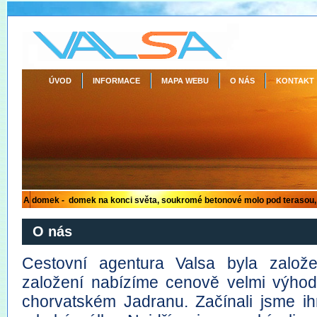
ÚVOD
INFORMACE
MAPA WEBU
O NÁS
KONTAKT
O nás
Cestovní agentura Valsa byla zalo
založení nabízíme cenově velmi výho
chorvatském Jadranu. Začínali jsme i