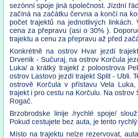
sezónní spoje jiná společnost. Jízdní řád 
začíná na začátku června a končí na ko
počet trajektů na jednotlivých linkách.
cena za přepravu (asi o 30% ). Doporu
trajektu a cenu za přepravu až před za
Konkrétně na ostrov Hvar jezdí trajekt
Drvenik - Sučuraj, na ostrov Korčula jezdí
Luka/ a krátký trajekt z poloostrova P
ostrov Lastovo jezdí trajekt Split - Ubli.
ostrově Korčula v přístavu Vela Luka,
trajekt i pro cestu na Korčulu. Na ostrov Šo
Rogač.
Brzobrodske linije /rychlé spoje/ slo
Pokud cestujete bez auta, je tento rychlý
Místo na trajektu nelze rezervovat, auta 