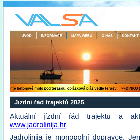
ÚVOD
INFORMACE
MAPA WEBU
O NÁS
KONTAKT
Jizdní řád trajektů 2025
Aktuální jízdní řád trajektů a ak
www.jadrolinija.hr
.
Jadrolinija je monopolní dopravce. Je