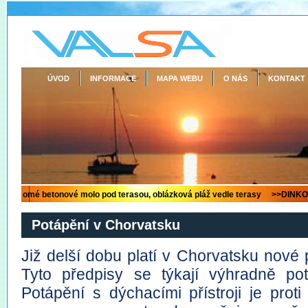
ÚVOD
INFORMACE
MAPA WEBU
O NÁS
KONTAKT
Potápění v Chorvatsku
Již delší dobu platí v Chorvatsku nové 
Tyto předpisy se týkají výhradně potá
Potápění s dýchacími přístroji je pro