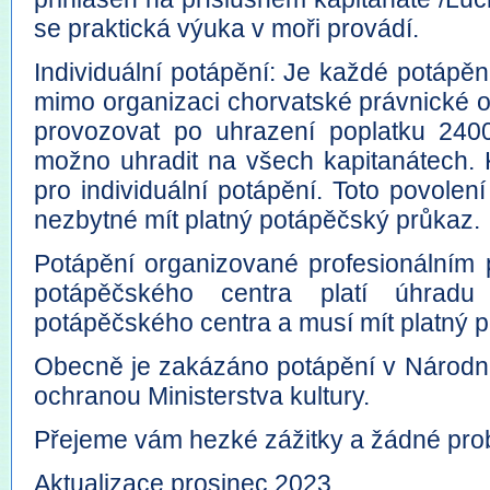
se praktická výuka v moři provádí.
Individuální potápění: Je každé potápění
mimo organizaci chorvatské právnické o
provozovat po uhrazení poplatku 240
možno uhradit na všech kapitanátech. 
pro individuální potápění. Toto povolen
nezbytné mít platný potápěčský průkaz.
Potápění organizované profesionálním
potápěčského centra platí úhrad
potápěčského centra a musí mít platný 
Obecně je zakázáno potápění v Národníc
ochranou Ministerstva kultury.
Přejeme vám hezké zážitky a žádné pro
Aktualizace prosinec 2023