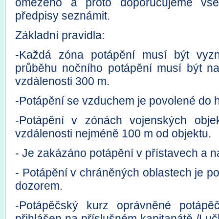
omezeno a proto doporučujeme vš
předpisy seznámit.
Základní pravidla:
-Každá zóna potápění musí být vyzn
průběhu nočního potápění musí být na b
vzdálenosti 300 m.
-Potápění se vzduchem je povolené do 
-Potápění v zónách vojenských obje
vzdálenosti nejméně 100 m od objektu.
- Je zakázáno potápění v přístavech a n
- Potápění v chráněných oblastech je 
dozorem.
-Potápěčský kurz oprávněné potápě
přihlášen na příslušném kapitanátě /Lučk