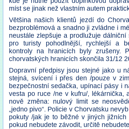
kde je nutné použít doplňkovou dopra
míst se jinak než vlastním autem praktic
Většina našich klientů jezdí do Chorv
bezproblémová a snadno ji zvládne i mé
neustále zlepšuje a prodlužuje dálniční
pro turisty pohodlnější, rychlejší a 
kontroly na hranicích byly zrušeny. 
chorvatských hranicích skončila 31/12 2
Dopravní předpisy jsou stejné jako u n
stejná, svícení i přes den /pouze v zi
bezpečnostní sedačka, upínací pásy i n
vesta po ruce /ne v kufru/, lékárnička,
nově změna: nulový limit se neosvěd
„jedno pivo“. Policie v Chorvatsku nevy
pokuty /jak je to běžné v jiných jižníc
pokud nebudete závodit, určitě nebudet