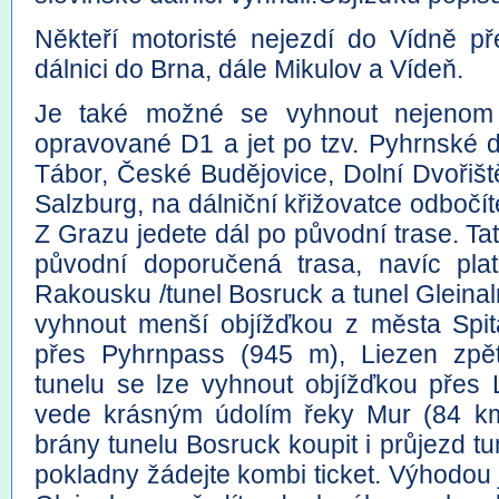
Někteří motoristé nejezdí do Vídně př
dálnici do Brna, dále Mikulov a Vídeň.
Je také možné se vyhnout nejenom V
opravované D1 a jet po tzv. Pyhrnské dá
Tábor, České Budějovice, Dolní Dvořiště
Salzburg, na dálniční křižovatce odbočí
Z Grazu jedete dál po původní trase. Tat
původní doporučená trasa, navíc pla
Rakousku /tunel Bosruck a tunel Gleina
vyhnout menší objížďkou z města Spita
přes Pyhrnpass (945 m), Liezen zpět
tunelu se lze vyhnout objížďkou přes
vede krásným údolím řeky Mur (84 k
brány tunelu Bosruck koupit i průjezd t
pokladny žádejte kombi ticket. Výhodou