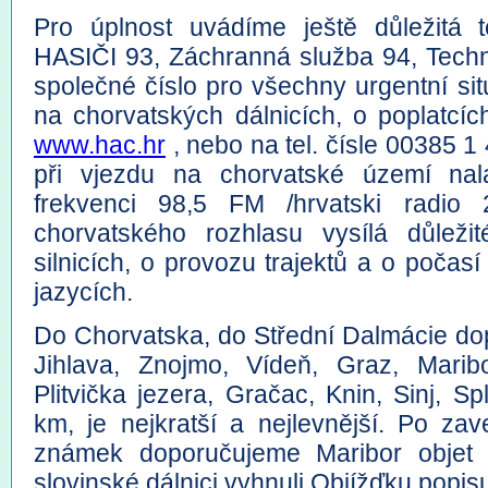
Pro úplnost uvádíme ještě důležitá t
HASIČI 93, Záchranná služba 94, Techn
společné číslo pro všechny urgentní sit
na chorvatských dálnicích, o poplatcíc
www.hac.hr
, nebo na tel. čísle 00385 
při vjezdu na chorvatské území nala
frekvenci 98,5 FM /hrvatski radio 
chorvatského rozhlasu vysílá důlež
silnicích, o provozu trajektů a o počas
jazycích.
Do Chorvatska, do Střední Dalmácie dop
Jihlava, Znojmo, Vídeň, Graz, Maribo
Plitvička jezera, Gračac, Knin, Sinj, Sp
km, je nejkratší a nejlevnější. Po zav
známek doporučujeme Maribor objet 
slovinské dálnici vyhnuli.Objížďku popi