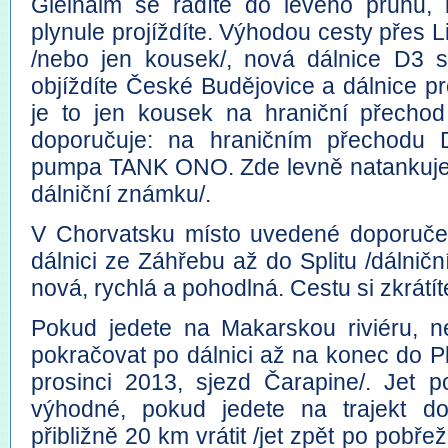
Gleinalm se řadíte do levého pruhu,
plynule projíždíte. Výhodou cesty přes L
/nebo jen kousek/, nová dálnice D3 s
objíždíte České Budějovice a dálnice pr
je to jen kousek na hraniční přecho
doporučuje: na hraničním přechodu D
pumpa TANK ONO. Zde levně natankujet
dálniční známku/.
V Chorvatsku místo uvedené doporuče
dálnici ze Záhřebu až do Splitu /dálničn
nová, rychlá a pohodlná. Cestu si zkrátít
Pokud jedete na Makarskou riviéru, n
pokračovat po dálnici až na konec do P
prosinci 2013, sjezd Čarapine/. Jet p
výhodné, pokud jedete na trajekt d
přibližně 20 km vrátit /jet zpět po pobře