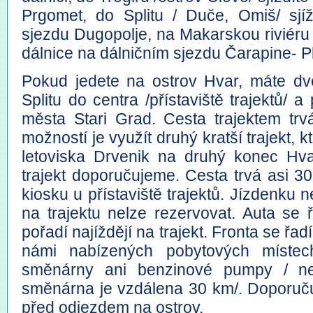
Prgomet, do Splitu / Duče, Omiš/ sjíž
sjezdu Dugopolje, na Makarskou riviéru 
dálnice na dálničním sjezdu Čarapine- P
Pokud jedete na ostrov Hvar, máte dv
Splitu do centra /přístaviště trajektů/ a
města Stari Grad. Cesta trajektem trvá
možností je využít druhý kratší trajekt, k
letoviska Drvenik na druhý konec Hv
trajekt doporučujeme. Cesta trvá asi 3
kiosku u přístaviště trajektů. Jízdenku
na trajektu nelze rezervovat. Auta se 
pořadí najíždějí na trajekt. Fronta se řad
námi nabízených pobytových místec
směnárny ani benzinové pumpy / ne
směnárna je vzdálena 30 km/. Doporuč
před odjezdem na ostrov.