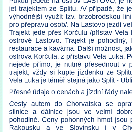
Pokud jedete na ostrov LASTOVO, je ne
jet trajektem ze Splitu. /V případě, že 
výhodnější využít tzv. brzobrodskou li
pro přepravu osob/. Na Lastovo jezdí ve
Trajekt jede přes Korčulu /přístav Vela
ostrově Lastovo. Trajekt je pohodlný, 
restaurace a kavárna. Další možnost, jak 
ostrova Korčula, z přístavu Vela Luka. Po
nejede přímo, je nutné přesednout v 
trajekt, vždy si kupte jízdenku ze Spli
Vela Luka je téměř stejná jako Split - Ubli
Přesné údaje o cenách a jízdní řády na
Cesty autem do Chorvatska se opra
silnice a dálnice jsou ve velmi dob
pohodlné. Ceny pohonných hmot jsou př
Rakousku a ve Slovinsku i v Cho