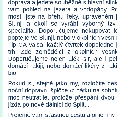
doprava a jedete souběžně s hlavní silnic
vám pohled na jezera a vodopády. P
most, jste na břehu řeky, upraveném j
Slunji a okolí se vyrábí výborný tzv.
specialita. Doporučujeme nekupovat te
poptejte ve Slunji, nebo v okolních vesni
Tip CA Valsa: každý čtvrtek dopoledne j
trh. Zde zemědělci z okolních vesni
Doporučujeme nejen Lički sir, ale i p
domácí rakiji, nebo domácí likéry z rak
bio.
Pokud si, stejně jako my, rozložíte c
noční dopravní špičce /z pátku na sobot
moc neutratíte, protože přespání dvou 
jízda po nové dálnici do Splitu.
Přejeme vám šťastnou cestu a příjemný 