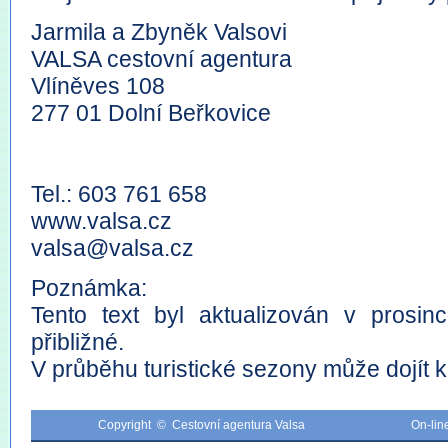
Jarmila a Zbyněk Valsovi
VALSA cestovní agentura
Vlíněves 108
277 01 Dolní Beřkovice
Tel.: 603 761 658
www.valsa.cz
valsa@valsa.cz
Poznámka:
Tento text byl aktualizován v prosi
přibližné.
V průběhu turistické sezony může dojít
Copyright © Cestovní agentura Valsa
On-li