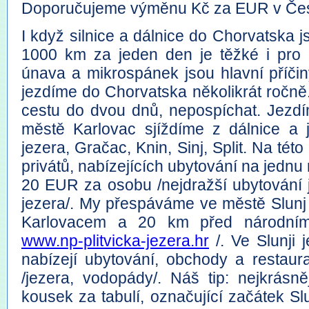
Doporučujeme výměnu Kč za EUR v Čes
I když silnice a dálnice do Chorvatska j
1000 km za jeden den je těžké i pro p
únava a mikrospánek jsou hlavní příčin
jezdíme do Chorvatska několikrát ročně.
cestu do dvou dnů, nepospíchat. Jezdím
městě Karlovac sjíždíme z dálnice a j
jezera, Gračac, Knin, Sinj, Split. Na té
privátů, nabízejících ubytování na jedn
20 EUR za osobu /nejdražší ubytování j
jezera/. My přespáváme ve městě Slunj
Karlovacem a 20 km před národním 
www.np-plitvicka-jezera.hr
/. Ve Slunji
nabízejí ubytování, obchody a restaur
/jezera, vodopády/. Náš tip: nejkrásně
kousek za tabulí, označující začátek Slu