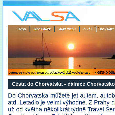
ÚVOD
INFORMACE
MAPA WEBU
O NÁS
KONTAKT
Cesta do Chorvatska - dálnice Chorvatsko
Do Chorvatska můžete jet autem, autobu
atd. Letadlo je velmi výhodné. Z Prahy d
už od května několikrát týdně Travel Ser