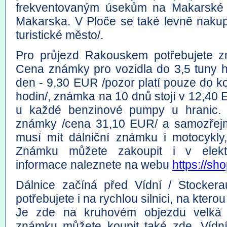
frekventovaným úsekům na Makarské r
Makarska. V Ploče se také levně nakup
turistické město/.
Pro průjezd Rakouskem potřebujete z
Cena známky pro vozidla do 3,5 tuny h
den - 9,30 EUR /pozor platí pouze do k
hodin/, známka na 10 dnů stojí v 12,40 
u každé benzinové pumpy u hranic. 
známky /cena 31,10 EUR/ a samozřejm
musí mít dálniční známku i motocykly, 
Známku můžete zakoupit i v elekt
informace naleznete na webu
https://sho
Dálnice začíná před Vídní / Stockera
potřebujete i na rychlou silnici, na ktero
Je zde na kruhovém objezdu velká 
známku můžete koupit také zde. Vídní