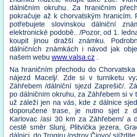
dálničním okruhu. Za hraničním přec
pokračuje až k chorvatským hranicím. P
potřebujete slovinskou dálniční z
elektronické podobě.. /Pozor, od 1. ledn
koupit jinou dražší známku. Podrob
dálničních známkách i návod jak obj
našem webu
www.valsa.cz
.
Na hraničním přechodu do Chorvatska o
nájezd Macelj/. Zde si v turniketu vyz
Záhřebem /dálniční sjezd Zaprešič/. Z
po dálničním okruhu, za Záhřebem si v t
už záleží jen na vás, kde z dálnice sj
doporučené trase, je nutno sjet z d
Karlovac /asi 30 km za Záhřebem/ a dá
cestě směr Slunj, Plitvička jezera, Gr
dálnici, do Trogiru /ostrov Čiovo/ sjíždít