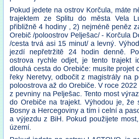
Pokud jedete na ostrov Korčula, máte ně
trajektem ze Splitu do města Vela L
přibližně 4 hodiny , 2) nejméně peněz zap
Orebič /poloostrov Pelješac/ - Korčula Do
/cesta trvá asi 15 minut/ a levný. Výhodo
jezdí nepřetržitě 24 hodin denně. P
ostrova rychle odjet, je tento trajekt
dlouhá cesta do Orebiče: musíte projet 
řeky Neretvy, odbočit z magistrály na p
poloostrova až do Orebiče. V roce 2022
z pevniny na Pelješac. Tento most výraz
do Orebiče na trajekt. Výhodou je, že
Bosny a Hercegoviny a tím i celní a pas
a výjezdu z BiH. Pokud použijete most,
území.