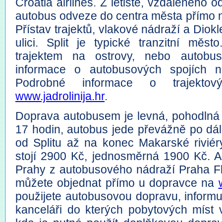
Croatia airlines. Z letiště, vzdáleného o
autobus odveze do centra města přímo n
Přístav trajektů, vlakové nádraží a Diok
ulici. Split je typické tranzitní měs
trajektem na ostrovy, nebo autobu
informace o autobusových spojích 
Podrobné informace o trajektov
www.jadrolinija.hr
.
Doprava autobusem je levná, pohodlná a
17 hodin, autobus jede převážně po dál
od Splitu až na konec Makarské riviér
stojí 2900 Kč, jednosměrná 1900 Kč. A
Prahy z autobusového nádraží Praha F
můžete objednat přímo u dopravce na
použijete autobusovou dopravu, informu
kanceláři do kterých pobytových míst