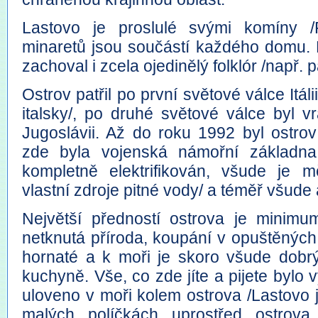
Lastovo je proslulé svými komíny 
minaretů jsou součástí každého domu. D
zachoval i zcela ojedinělý folklór /např. 
Ostrov patřil po první světové válce Itál
italsky/, po druhé světové válce byl v
Jugoslávii. Až do roku 1992 byl ostrov
zde byla vojenská námořní základna
kompletně elektrifikován, všude je 
vlastní zdroje pitné vody/ a téměř všude a
Největší předností ostrova je minimum
netknutá příroda, koupání v opuštěných
hornaté a k moři je skoro všude dobrý 
kuchyně. Vše, co zde jíte a pijete bylo
uloveno v moři kolem ostrova /Lastovo 
malých políčkách uprostřed ostrova