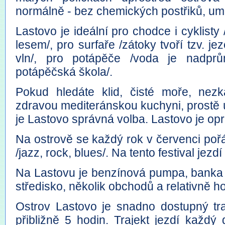
normálně - bez chemických postřiků, umě
Lastovo je ideální pro chodce i cyklist
lesem/, pro surfaře /zátoky tvoří tzv. j
vln/, pro potápěče /voda je nadprů
potápěčská škola/.
Pokud hledáte klid, čisté moře, nez
zdravou mediteránskou kuchyni, prostě ú
je Lastovo správná volba. Lastovo je opr
Na ostrově se každý rok v červenci pořá
/jazz, rock, blues/. Na tento festival jezd
Na Lastovu je benzínová pumpa, banka /
středisko, několik obchodů a relativně h
Ostrov Lastovo je snadno dostupný tra
přibližně 5 hodin. Trajekt jezdí každý 