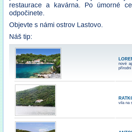
restaurace a kavárna. Po úmorné ces
odpočinete.
Objevte s námi ostrov Lastovo.
Náš tip:
LOREN
nové ap
přírodní
RATKO
vila na 