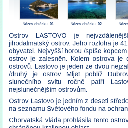
Název obrázku:
01
Název obrázku:
02
Náze
Ostrov LASTOVO je nejvzdálenějš
jihodalmatský ostrov. Jeho rozloha je 41
obyvatel. Nejvyšší horou /spíše kopcem
ostrov je zalesněn. Kolem ostrova je 
ostrovů. Lastovo je jeden ze dvou nejz
/druhý je ostrov Mljet poblíž Dubr
slunečního svitu ročně patří Last
nejslunečnějším ostrovům.
Ostrov Lastovo je jedním z deseti střed
na seznamu Světového fondu na ochranu p
Chorvatská vláda prohlásila tento ostro
chráněnou krajinnou oblast.