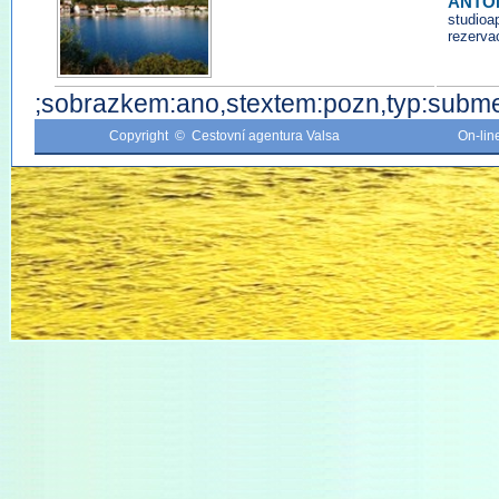
ANTO
studio
rezerva
;sobrazkem:ano,stextem:pozn,typ:subme
Copyright © Cestovní agentura Valsa
On-li