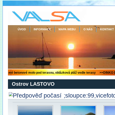
ÚVOD
INFORMACE
MAPA WEBU
O NÁS
KONTAKT
Ostrov LASTOVO
;sloupce:99,vicefot