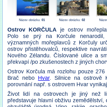
Název obrázku:
01
Název obrázku:
02
Náze
Ostrov KORČULA
je ostrov mořepla
Polo se prý na Korčule nenarodil,
významných mořeplavců z Korčuly urči
ostrov přistěhovalců, respektive navrát
Nového Zélandu. Číslované ulice a s
překvapí /po zkušenostech z jiných chor
Ostrov Korčula má rozlohu pouze 276 
Brač nebo
Hvar
. Silnice na ostrově 
porovnání např. s ostrovem Hvar vynikají
Život lidí na ostrovech je jiný než 
představuje hlavní obživu zemědělství,
obzvláště úrodná. Víno, rakije, oracho