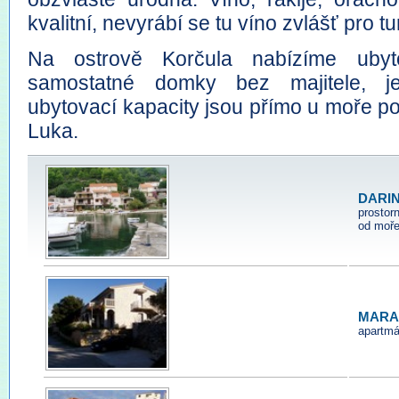
kvalitní, nevyrábí se tu víno zvlášť pro t
Na ostrově Korčula nabízíme ubyt
samostatné domky bez majitele, j
ubytovací kapacity jsou přímo u moře p
Luka.
DARIN
prostor
od moře
MARA
apartmá