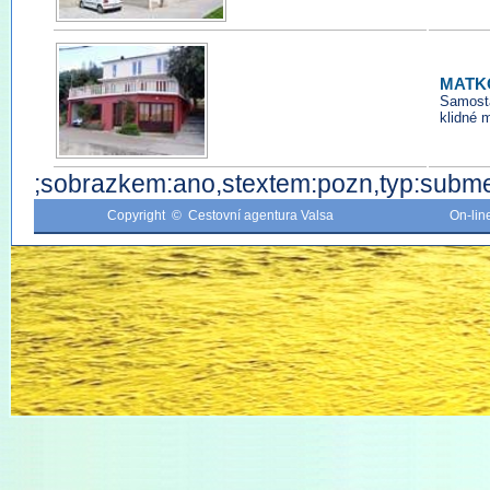
MATK
Samost
klidné 
;sobrazkem:ano,stextem:pozn,typ:subme
Copyright © Cestovní agentura Valsa
On-li