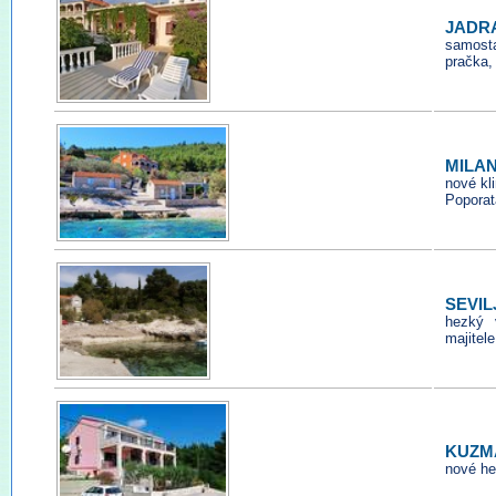
JADR
samosta
pračka,
MILAN 
nové kl
Poporat
SEVIL
hezký 
majitele
KUZMA
nové he