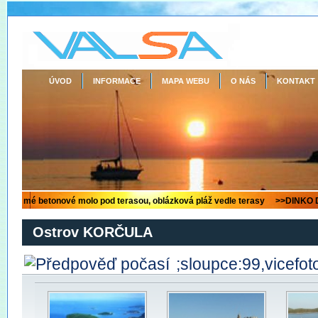
ÚVOD
INFORMACE
MAPA WEBU
O NÁS
KONTAKT
Ostrov KORČULA
;sloupce:99,vicefot